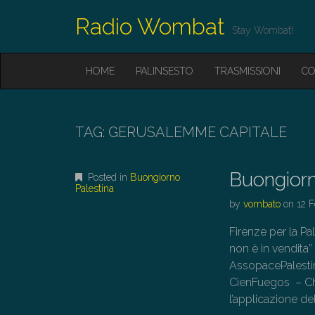
Radio Wombat
Stay Wombat!
M
S
HOME
PALINSESTO
TRASMISSIONI
CO
K
A
I
I
P
T
N
O
TAG:
GERUSALEMME CAPITALE
M
C
O
E
N
Buongiorn
N
Posted in
Buongiorno
T
Palestina
E
U
by
vombato
on
12 
N
T
Firenze per la Pa
non è in vendita
AssopacePalesti
CienFuegos – Chie
l’applicazione de