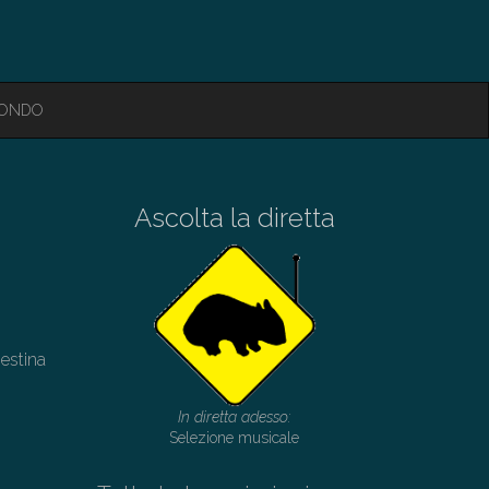
MONDO
Ascolta la diretta
lestina
In diretta adesso:
Selezione musicale