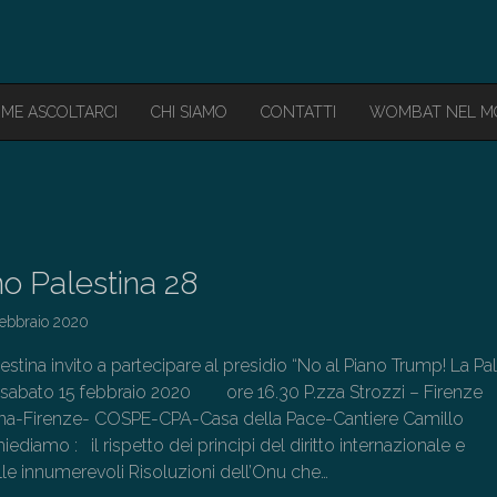
ME ASCOLTARCI
CHI SIAMO
CONTATTI
WOMBAT NEL 
o Palestina 28
Febbraio 2020
lestina invito a partecipare al presidio “No al Piano Trump! La Pa
” sabato 15 febbraio 2020 ore 16.30 P.zza Strozzi – Firenze
na-Firenze- COSPE-CPA-Casa della Pace-Cantiere Camillo
diamo : il rispetto dei principi del diritto internazionale e
lle innumerevoli Risoluzioni dell’Onu che…