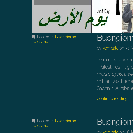
Buongiorn
Posted in
Buongiorno
Palestina
by
vombato
on
31 
Terra rubata Voci
i Palestinesi il
marzo 1976, a seg
militari, vasti ter
Sachnin, Arraba e
Continue reading
Buongiorn
Posted in
Buongiorno
Palestina
by
vombato
on
18 