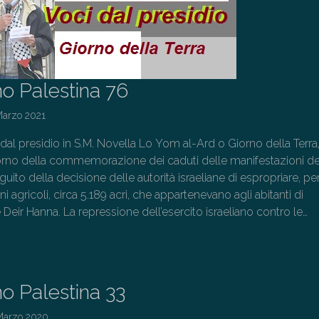
o Palestina 76
Marzo 2021
 dal presidio in S.M. Novella Lo Yom al-Ard o Giorno della Terra
 giorno della commemorazione dei caduti delle manifestazioni d
uito della decisione delle autorità israeliane di espropriare, pe
reni agricoli, circa 5.189 acri, che appartenevano agli abitanti di
 Deir Hanna. La repressione dell’esercito israeliano contro le…
→
o Palestina 33
Marzo 2020