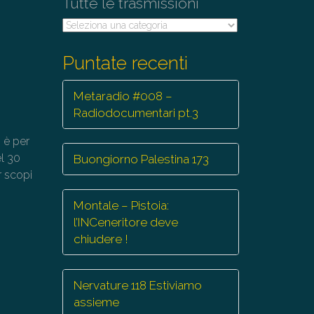
Tutte le trasmissioni
Tutte
le
trasmissioni
Puntate recenti
Metaradio #008 –
Radiodocumentari pt.3
, è per
el 30
Buongiorno Palestina 173
r scopi
Montale – Pistoia:
l’INCeneritore deve
chiudere !
Nervature 118 Estiviamo
assieme