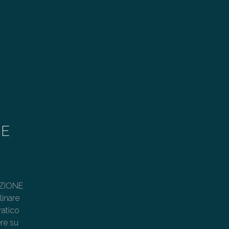
NE
TAZIONE
linare
ratico
ere su