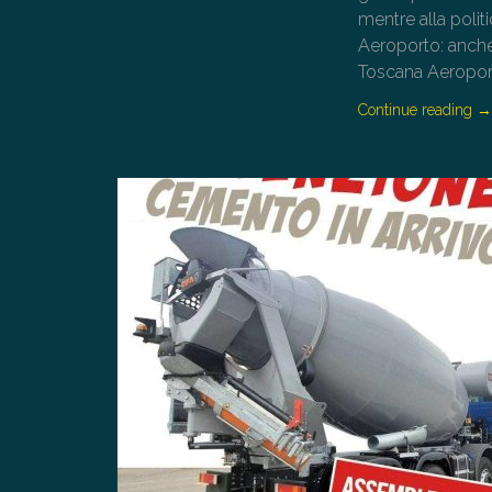
mentre alla polit
Aeroporto: anche 
Toscana Aeropor
Continue reading