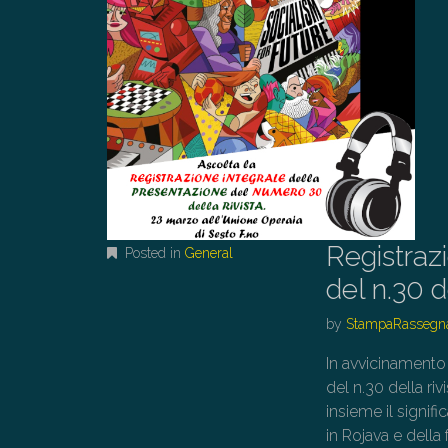
Registra
Posted in
General
del n.30 
by
StampaRassegn
In avvicinamento
del n.30 della ri
insieme il signi
in Rojava e della