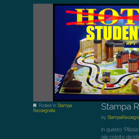
Stampa R
Posted in
Stampa
Rassegnata
by
StampaRassegn
In questo “Pillol
già colpito da ic