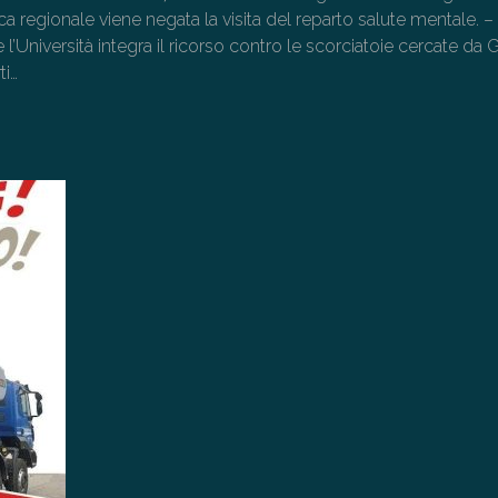
ica regionale viene negata la visita del reparto salute mentale. –
l’Università integra il ricorso contro le scorciatoie cercate da G
ti…
→