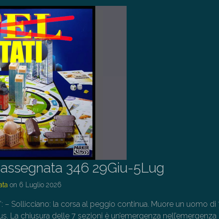
assegnata 346 29Giu-5Lug
ata
on
6 Luglio 2026
o”: – Sollicciano: la corsa al peggio continua. Muore un uomo di
tus. La chiusura delle 7 sezioni è un’emergenza nell’emergenza