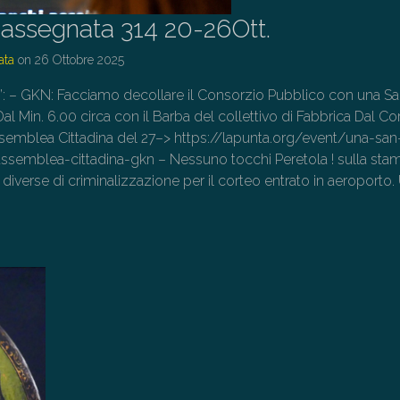
assegnata 314 20-26Ott.
ata
on
26 Ottobre 2025
lo”: – GKN: Facciamo decollare il Consorzio Pubblico con una S
l Min. 6.00 circa con il Barba del collettivo di Fabbrica Dal Co
ssemblea Cittadina del 27–> https://lapunta.org/event/una-san
semblea-cittadina-gkn – Nessuno tocchi Peretola ! sulla sta
diverse di criminalizzazione per il corteo entrato in aeroporto.
→