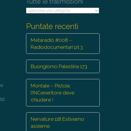
Tutte le trasmissioni
Tutte
le
trasmissioni
Puntate recenti
Metaradio #008 –
Radiodocumentari pt.3
Buongiorno Palestina 173
le
Montale – Pistoia:
l’INCeneritore deve
dd
chiudere !
Nervature 118 Estiviamo
assieme