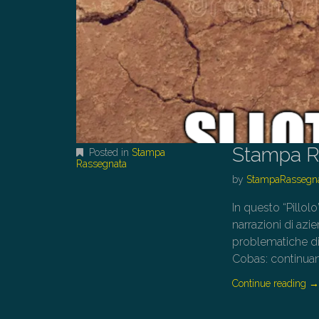
Stampa R
Posted in
Stampa
Rassegnata
by
StampaRassegn
In questo “Pillolo
narrazioni di azi
problematiche di l
Cobas: continuan
Continue reading