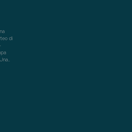
ana
rteo di
-
mpa
 Una…