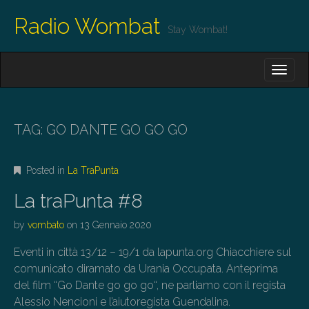
Radio Wombat
Stay Wombat!
M
S
K
A
I
I
P
T
N
O
TAG:
GO DANTE GO GO GO
M
C
O
E
N
Posted in
La TraPunta
N
T
E
U
La traPunta #8
N
T
by
vombato
on
13 Gennaio 2020
Eventi in città 13/12 – 19/1 da lapunta.org Chiacchiere sul
comunicato diramato da Urania Occupata. Anteprima
del film “Go Dante go go go“, ne parliamo con il regista
Alessio Nencioni e l’aiutoregista Guendalina.