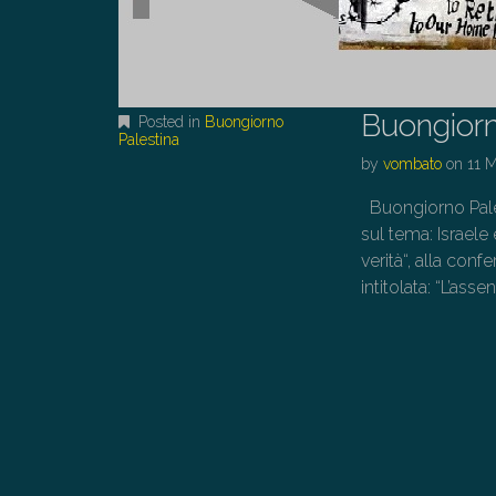
Buongiorn
Posted in
Buongiorno
Palestina
by
vombato
on
11 
Buongiorno Palest
sul tema: Israele
verità“, alla con
intitolata: “L’ass