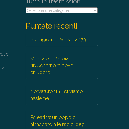
Tutte le trasmissioni
Tutte
le
trasmissioni
Puntate recenti
Buongiorno Palestina 173
atici
Montale – Pistoia:
t-
l’INCeneritore deve
orso
chiudere !
Nervature 118 Estiviamo
assieme
Palestina: un popolo
attaccato alle radici degli