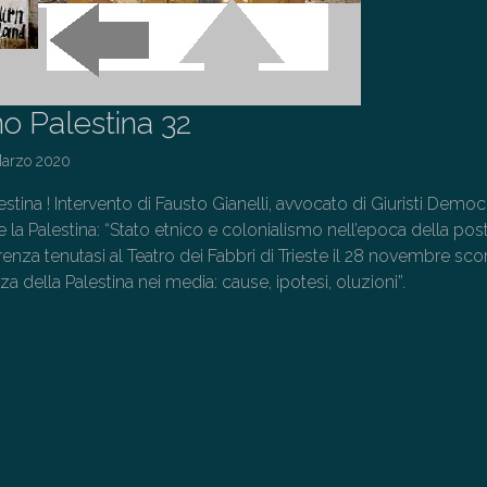
o Palestina 32
Marzo 2020
ina ! Intervento di Fausto Gianelli, avvocato di Giuristi Democr
 e la Palestina: “Stato etnico e colonialismo nell’epoca della pos
ferenza tenutasi al Teatro dei Fabbri di Trieste il 28 novembre sc
enza della Palestina nei media: cause, ipotesi, oluzioni”.