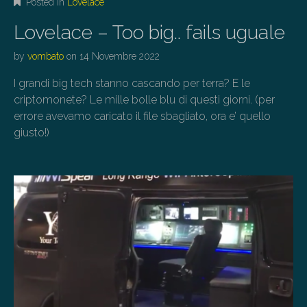
Posted in
Lovelace
Lovelace – Too big.. fails uguale
by
vombato
on
14 Novembre 2022
I grandi big tech stanno cascando per terra? E le
criptomonete? Le mille bolle blu di questi giorni. (per
errore avevamo caricato il file sbagliato, ora e’ quello
giusto!)