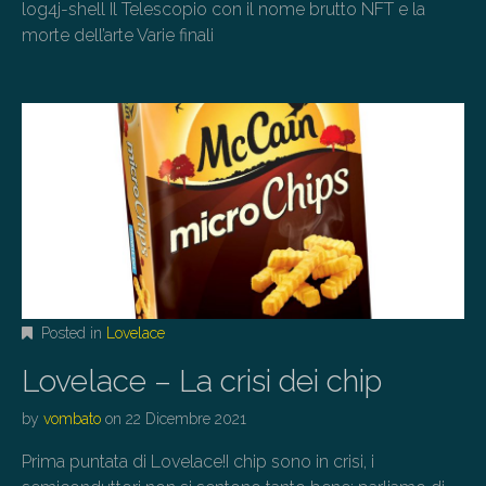
log4j-shell Il Telescopio con il nome brutto NFT e la
morte dell’arte Varie finali
Posted in
Lovelace
Lovelace – La crisi dei chip
by
vombato
on
22 Dicembre 2021
Prima puntata di Lovelace!I chip sono in crisi, i