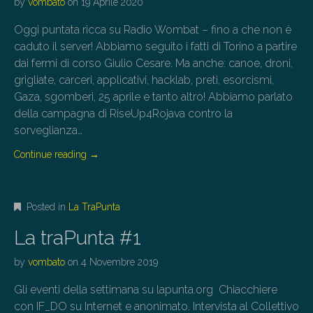
by
vombato
on
19 Aprile 2020
Oggi puntata ricca su Radio Wombat – fino a che non è
caduto il server! Abbiamo seguito i fatti di Torino a partire
dai fermi di corso Giulio Cesare. Ma anche: canoe, droni,
grigliate, carceri, applicativi, hacklab, preti, esorcismi,
Gaza, sgomberi, 25 aprile e tanto altro! Abbiamo parlato
della campagna di RiseUp4Rojava contro la
sorveglianza…
Continue reading
→
Posted in
La TraPunta
La traPunta #1
by
vombato
on
4 Novembre 2019
Gli eventi della settimana su lapunta.org Chiacchiere
con IF_DO su Internet e anonimato. Intervista al Collettivo