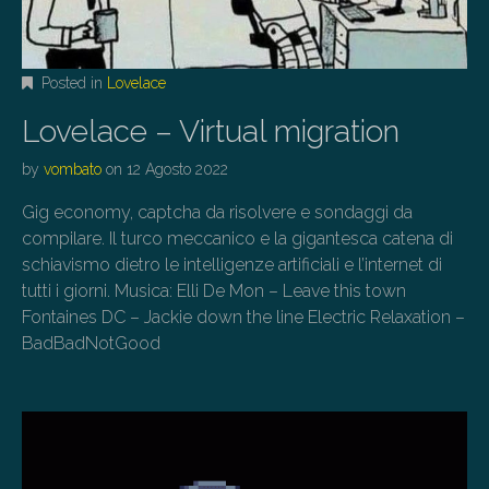
Posted in
Lovelace
Lovelace – Virtual migration
by
vombato
on
12 Agosto 2022
Gig economy, captcha da risolvere e sondaggi da
compilare. Il turco meccanico e la gigantesca catena di
schiavismo dietro le intelligenze artificiali e l’internet di
tutti i giorni. Musica: Elli De Mon – Leave this town
Fontaines DC – Jackie down the line Electric Relaxation –
BadBadNotGood