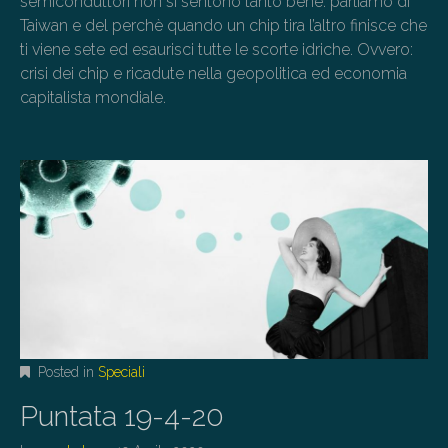
semiconduttori non si sentono tanto bene: parliamo di
Taiwan e del perchè quando un chip tira l’altro finisce che
ti viene sete ed esaurisci tutte le scorte idriche. Ovvero:
crisi dei chip e ricadute nella geopolitica ed economia
capitalista mondiale.
Posted in
Speciali
Puntata 19-4-20