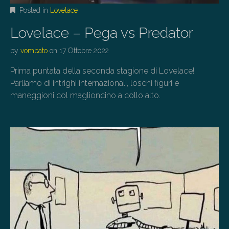
Posted in
Lovelace
Lovelace – Pega vs Predator
by
vombato
on
17 Ottobre 2022
Prima puntata della seconda stagione di Lovelace!
Parliamo di intrighi internazionali, loschi figuri e
maneggioni col maglioncino a collo alto.