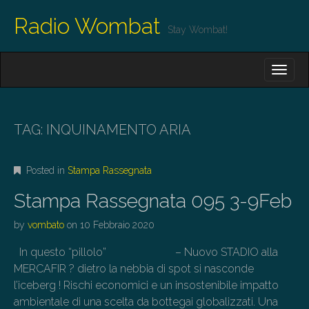
Radio Wombat
Stay Wombat!
M
S
K
A
I
I
P
T
N
O
TAG:
INQUINAMENTO ARIA
M
C
O
E
N
Posted in
Stampa Rassegnata
N
T
E
U
Stampa Rassegnata 095 3-9Feb
N
T
by
vombato
on
10 Febbraio 2020
In questo “pillolo” – Nuovo STADIO alla
MERCAFIR ? dietro la nebbia di spot si nasconde
l’iceberg ! Rischi economici e un insostenibile impatto
ambientale di una scelta da bottegai globalizzati. Una