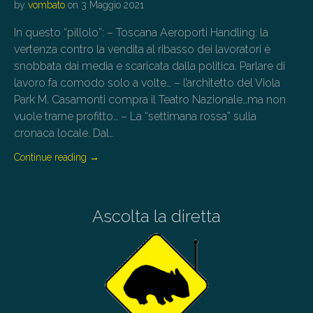
by
vombato
on
3 Maggio 2021
In questo “pillolo”: – Toscana Aeroporti Handling: la
vertenza contro la vendita al ribasso dei lavoratori è
snobbata dai media e scaricata dalla politica. Parlare di
lavoro fa comodo solo a volte… – l’architetto del Viola
Park M. Casamonti compra il Teatro Nazionale…ma non
vuole trarne profitto… – La “settimana rossa” sulla
cronaca locale. Dal…
Continue reading
→
Ascolta la diretta