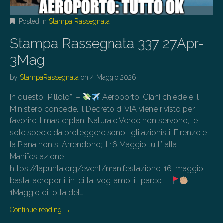
Posted in
Stampa Rassegnata
Stampa Rassegnata 337 27Apr-
3Mag
by
StampaRassegnata
on
4 Maggio 2026
In questo “Pillolo”: –
Aeroporto: Giani chiede e il
Ministero concede. Il Decreto di VIA viene rivisto per
favorire il masterplan. Natura e Verde non servono, le
sole specie da proteggere sono… gli azionisti. Firenze e
la Piana non si Arrendono; Il 16 Maggio tutt* alla
Manifestazione
https://lapunta.org/event/manifestazione-16-maggio-
basta-aeroporti-in-citta-vogliamo-il-parco –
1Maggio di lotta del…
Continue reading
→