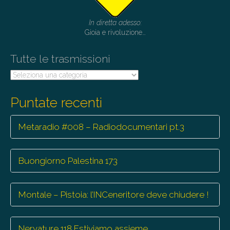
In diretta adesso:
Gioia e rivoluzione…
Tutte le trasmissioni
Tutte
le
trasmissioni
Puntate recenti
Metaradio #008 – Radiodocumentari pt.3
Buongiorno Palestina 173
Montale – Pistoia: l’INCeneritore deve chiudere !
Nervature 118 Estiviamo assieme