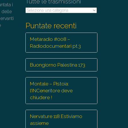
Tutte le trasmissioni
ntata i
Tutte
 delle
le
nervanti
trasmissioni
Puntate recenti
e
Metaradio #008 –
Radiodocumentari pt.3
Buongiorno Palestina 173
Montale – Pistoia:
l’INCeneritore deve
chiudere !
Nervature 118 Estiviamo
assieme