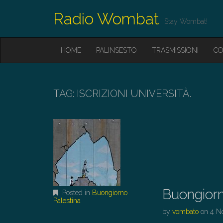
Radio Wombat
Stay Wombat!
M
S
HOME
PALINSESTO
TRASMISSIONI
CO
K
A
I
I
P
T
N
O
TAG:
ISCRIZIONI UNIVERSITÀ.
M
C
O
E
N
N
T
E
U
N
T
Buongiorn
Posted in
Buongiorno
Palestina
by
vombato
on
4 N