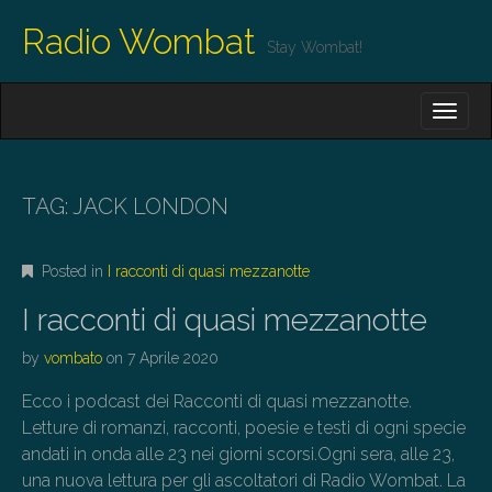
Radio Wombat
Stay Wombat!
M
S
K
A
I
I
P
T
N
O
TAG:
JACK LONDON
M
C
O
E
N
Posted in
I racconti di quasi mezzanotte
N
T
E
U
I racconti di quasi mezzanotte
N
T
by
vombato
on
7 Aprile 2020
Ecco i podcast dei Racconti di quasi mezzanotte.
Letture di romanzi, racconti, poesie e testi di ogni specie
andati in onda alle 23 nei giorni scorsi.Ogni sera, alle 23,
una nuova lettura per gli ascoltatori di Radio Wombat. La