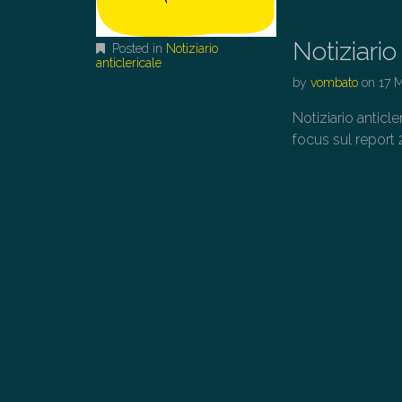
Notiziari
Posted in
Notiziario
anticlericale
by
vombato
on
17 
Notiziario anticl
focus sul report 