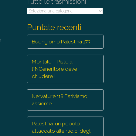
Tutte le trasmissioni
Tutte
le
trasmissioni
Puntate recenti
n
Buongiorno Palestina 173
Montale – Pistoia:
l’INCeneritore deve
chiudere !
Nervature 118 Estiviamo
assieme
Palestina: un popolo
attaccato alle radici degli