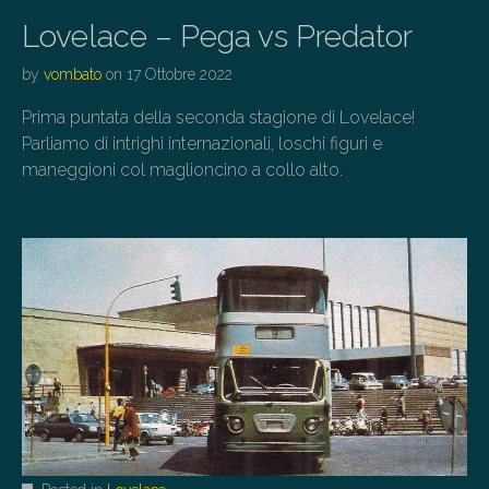
Lovelace – Pega vs Predator
by
vombato
on
17 Ottobre 2022
Prima puntata della seconda stagione di Lovelace!
Parliamo di intrighi internazionali, loschi figuri e
maneggioni col maglioncino a collo alto.