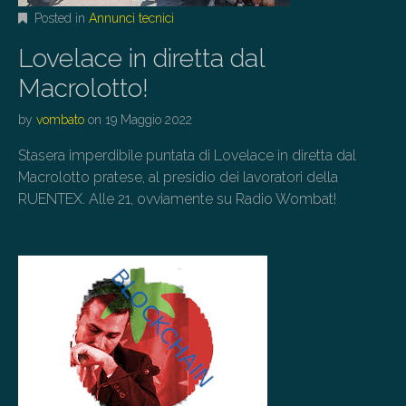
Posted in
Annunci tecnici
Lovelace in diretta dal
Macrolotto!
by
vombato
on
19 Maggio 2022
Stasera imperdibile puntata di Lovelace in diretta dal
Macrolotto pratese, al presidio dei lavoratori della
RUENTEX. Alle 21, ovviamente su Radio Wombat!