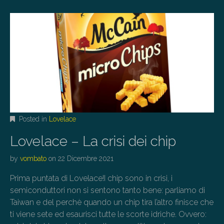
Posted in
Lovelace
Lovelace – La crisi dei chip
by
vombato
on
22 Dicembre 2021
Prima puntata di Lovelace!I chip sono in crisi, i
semiconduttori non si sentono tanto bene: parliamo di
Taiwan e del perchè quando un chip tira l’altro finisce che
ti viene sete ed esaurisci tutte le scorte idriche. Ovvero: