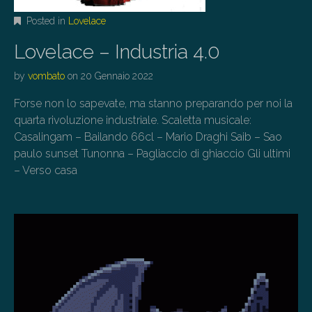
Posted in
Lovelace
Lovelace – Industria 4.0
by
vombato
on
20 Gennaio 2022
Forse non lo sapevate, ma stanno preparando per noi la
quarta rivoluzione industriale. Scaletta musicale:
Casalingam – Bailando 66cl – Mario Draghi Saib – Sao
paulo sunset Tunonna – Pagliaccio di ghiaccio Gli ultimi
– Verso casa