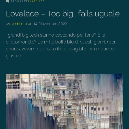
Posted in
Lovelace
Lovelace – Too big.. fails uguale
by
vombato
on
14 Novembre 2022
I grandi big tech stanno cascando per terra? E le
criptomonete? Le mille bolle blu di questi giorni. (per
errore avevamo caricato il file sbagliato, ora e’ quello
giusto!)