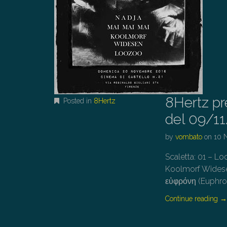
8Hertz pr
Posted in
8Hertz
del 09/1
by
vombato
on
10 
Scaletta: 01 – L
Koolmorf Widese
εὐφρόνη (Euphron
Continue reading