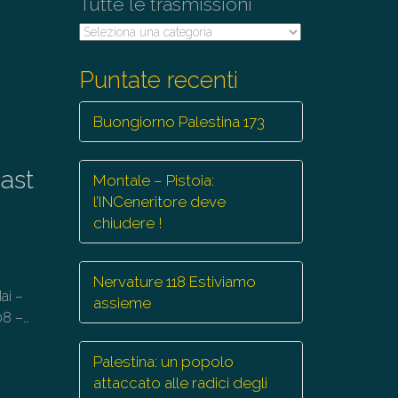
Tutte le trasmissioni
Tutte
le
trasmissioni
Puntate recenti
Buongiorno Palestina 173
ast
Montale – Pistoia:
l’INCeneritore deve
chiudere !
Nervature 118 Estiviamo
ai –
assieme
08 –…
Palestina: un popolo
attaccato alle radici degli