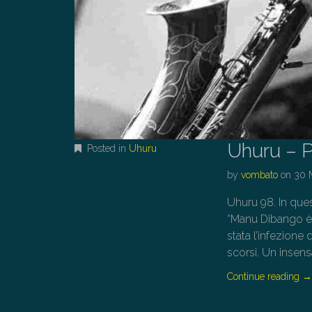
Uhuru – P
Posted in
Uhuru
by
vombato
on
30 
Uhuru 98. In ques
“Manu Dibango è m
stata l’infezione
scorsi. Un insen
Continue reading