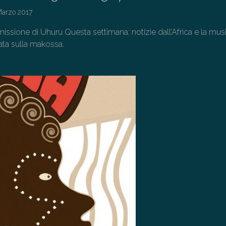
Marzo 2017
issione di Uhuru Questa settimana: notizie dall’Africa e la mus
ta sulla makossa.