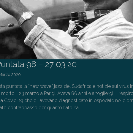
untata 98 – 27 03 20
Marzo 2020
ta puntata la “new wave” jazz del Sudafrica e notizie sui virus in
orto il 23 marzo a Parigi. Aveva 86 anni e a togliergli il respir
 da Covid-19 che gli avevano diagnosticato in ospedale nei giorn
sato contrappasso per quanto fiato ha…
→