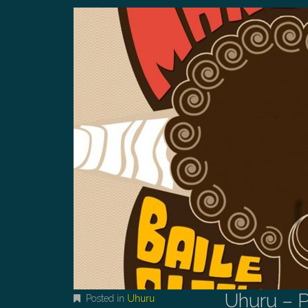
Uhuru – P
Posted in
Uhuru