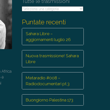
Tutte le trasmissioni
Tutte
le
trasmissioni
Puntate recenti
Sahara Libre –
aggiornamenti luglio 26
Nuova trasmissione! Sahara
Libre
 Africa
o è
Metaradio #008 –
i
Radiodocumentari pt.3
Buongiorno Palestina 173