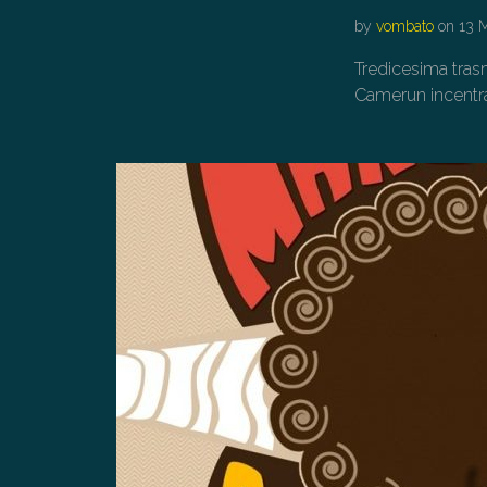
by
vombato
on
13 
Tredicesima trasm
Camerun incentra