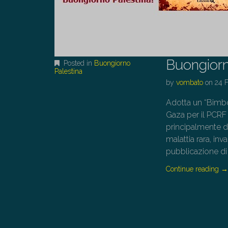
Buongiorn
Posted in
Buongiorno
Palestina
by
vombato
on
24 
Adotta un “Bimbo 
Gaza per il PCRF 
principalmente de
malattia rara, inv
pubblicazione di 
Continue reading