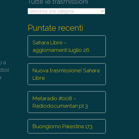
Tutte le trasmissioni
Tutte
le
trasmissioni
Puntate recenti
Sahara Libre –
aggiornamenti luglio 26
o a
ndosi
Nuova trasmissione! Sahara
a
Libre
Metaradio #008 –
Radiodocumentari pt.3
Buongiorno Palestina 173