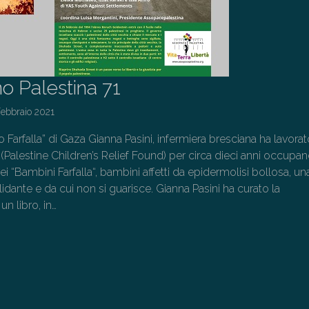
o Palestina 71
Febbraio 2021
Farfalla” di Gaza Gianna Pasini, infermiera bresciana ha lavorat
(Palestine Children’s Relief Found) per circa dieci anni occupa
i “Bambini Farfalla“, bambini affetti da epidermolisi bollosa, un
alidante e da cui non si guarisce. Gianna Pasini ha curato la
un libro, in…
→