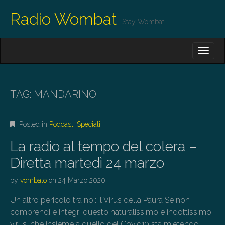
Radio Wombat
Stay Wombat!
M
S
K
A
I
I
P
T
N
O
TAG:
MANDARINO
M
C
O
E
N
Posted in
Podcast
,
Speciali
N
T
E
U
La radio al tempo del colera –
N
T
Diretta martedì 24 marzo
by
vombato
on
24 Marzo 2020
Un altro pericolo tra noi: Il Virus della Paura Se non
comprendi e integri questo naturalissimo e indottissimo
virus, che insieme a quello del Covid19 sta mietendo