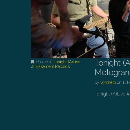
Tonight (
Posted in
Tonight (A)Live
// Basement Records
Melograno
by
vombato
on
11 
Tonight (A)Live 