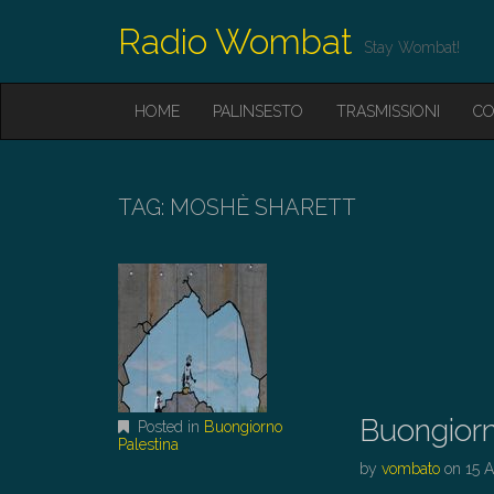
Radio Wombat
Stay Wombat!
M
S
HOME
PALINSESTO
TRASMISSIONI
CO
K
A
I
I
P
T
N
O
TAG:
MOSHÈ SHARETT
M
C
O
E
N
N
T
E
U
N
T
Buongiorn
Posted in
Buongiorno
Palestina
by
vombato
on
15 A