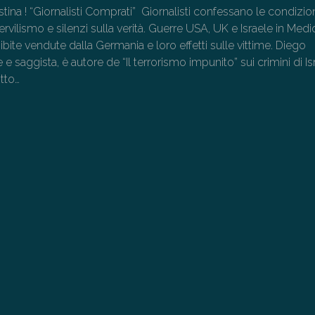
ina ! “Giornalisti Comprati” Giornalisti confessano le condizion
ervilismo e silenzi sulla verità. Guerre USA, UK e Israele in Medi
ibite vendute dalla Germania e loro effetti sulle vittime. Diego
e e saggista, è autore de “Il terrorismo impunito” sui crimini di Is
itto…
→