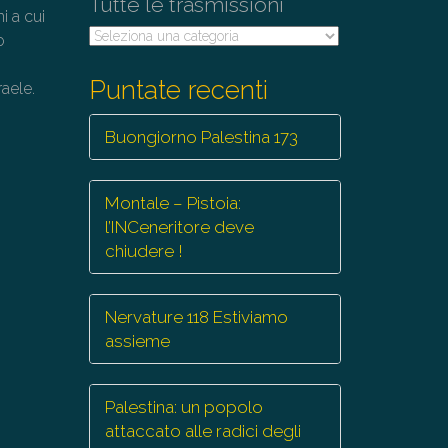
Tutte le trasmissioni
i a cui
Tutte
o
le
trasmissioni
Puntate recenti
raele.
Buongiorno Palestina 173
Montale – Pistoia:
l’INCeneritore deve
chiudere !
Nervature 118 Estiviamo
assieme
Palestina: un popolo
attaccato alle radici degli