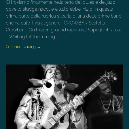
Ci troviamo finalmente nella terra del blues e del jazz
dove lo sludge nacque e tutto ebbe inizio. In questa
prima parte della rubrica si parla di una delle prime band
che ha dato il via al genere : CROWBAR Scaletta :
Crowbar – On frozen ground (apertura) Superjoint Ritual
– Waiting fot the turning…
Continue reading
→