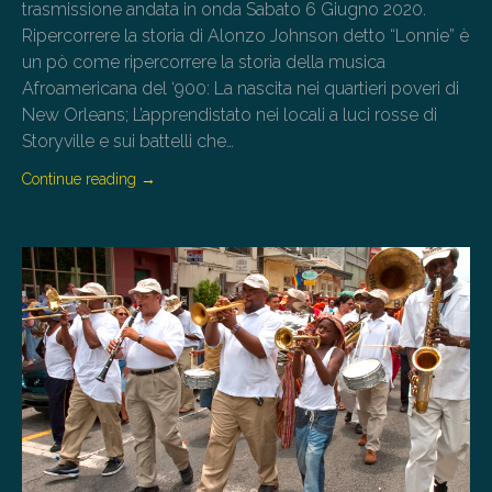
trasmissione andata in onda Sabato 6 Giugno 2020.
Ripercorrere la storia di Alonzo Johnson detto “Lonnie” è
un pò come ripercorrere la storia della musica
Afroamericana del ‘900: La nascita nei quartieri poveri di
New Orleans; L’apprendistato nei locali a luci rosse di
Storyville e sui battelli che…
Continue reading
→