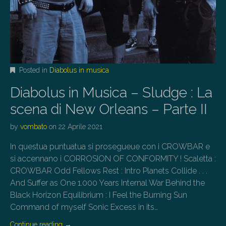
Posted in
Diabolus in musica
Diabolus in Musica – Sludge : La
scena di New Orleans – Parte II
by
vombato
on
22 Aprile 2021
In questua puntuatua si prosegueue con i CROWBAR e
si accennano i CORROSION OF CONFORMITY ! Scaletta :
CROWBAR Odd Fellows Rest : Intro Planets Collide . . .
And Suffer as One 1.000 Years Internal War Behind the
Black Horizon Equilibrium : I Feel the Burning Sun
Command of myself Sonic Excess in its…
Continue reading
→