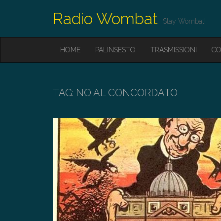
Radio Wombat
Stay Wombat!
M
S
HOME
PALINSESTO
TRASMISSIONI
CO
K
A
I
I
P
T
N
O
TAG:
NO AL CONCORDATO
M
C
O
E
N
N
T
E
U
N
T