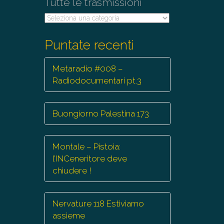
Tutte le trasmissioni
Tutte
le
trasmissioni
Puntate recenti
Metaradio #008 –
Radiodocumentari pt.3
Buongiorno Palestina 173
Montale – Pistoia:
l’INCeneritore deve
chiudere !
Nervature 118 Estiviamo
assieme