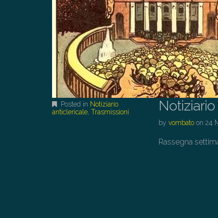
Notiziari
Posted in
Notiziario
anticlericale
,
Trasmissioni
by
vombato
on
24 
Rassegna settiman