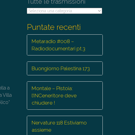
Tutte le trasmissioni
Tutte
le
trasmissioni
Puntate recenti
Metaradio #008 –
Radiodocumentari pt.3
Buongiorno Palestina 173
lla a
Montale – Pistoia:
 Villa
l’INCeneritore deve
lico”
chiudere !
Nervature 118 Estiviamo
assieme