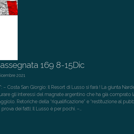
assegnata 169 8-15Dic
Dicembre 2021
”: – Costa San Giorgio: Il Resort di Lusso si farà ! La giunta Narde
urare gli interessi del magnate argentino che ha già comprato la
giolo. Retoriche della “riqualificazione” e “restituzione al pubb
prova dei fatti; Il Lusso è per pochi. –…
→