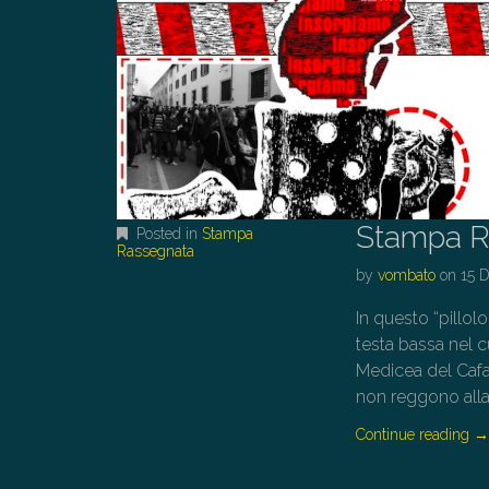
Stampa R
Posted in
Stampa
Rassegnata
by
vombato
on
15 
In questo “pillolo
testa bassa nel c
Medicea del Cafag
non reggono alla 
Continue reading