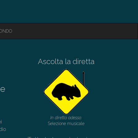
MONDO
Ascolta la diretta
 e
In diretta adesso:
i
Selezione musicale
dio