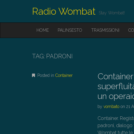
Radio Wombat
Stay Wombat!
M
S
HOME
PALINSESTO
TRASMISSIONI
CO
K
A
I
I
P
T
N
O
TAG:
PADRONI
M
C
O
E
N
Container
N
Posted in
Container
T
E
U
superfluit
N
T
un operaio
by
vombato
on
21 
Container. Regist
padroni, dialogo 
Wombat tutte le 