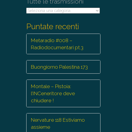
Tutte le trasmissioni
Tutte
le
trasmissioni
Puntate recenti
Metaradio #008 –
Radiodocumentari pt.3
Buongiorno Palestina 173
Montale – Pistoia:
l’INCeneritore deve
chiudere !
Nervature 118 Estiviamo
assieme