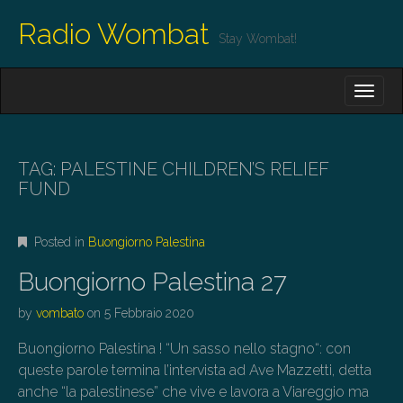
Radio Wombat
Stay Wombat!
M
S
K
A
I
I
P
T
N
O
TAG:
PALESTINE CHILDREN’S RELIEF
M
C
FUND
O
E
N
N
T
Posted in
Buongiorno Palestina
E
U
N
Buongiorno Palestina 27
T
by
vombato
on
5 Febbraio 2020
Buongiorno Palestina ! “Un sasso nello stagno“: con
queste parole termina l’intervista ad Ave Mazzetti, detta
anche “la palestinese” che vive e lavora a Viareggio ma