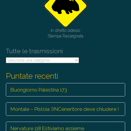
In diretta adesso:
Stampa Rassegnata
Tutte le trasmissioni
Tutte
le
trasmissioni
Puntate recenti
Buongiorno Palestina 173
Montale – Pistoia: l’INCeneritore deve chiudere !
Nervature 118 Estiviamo assieme