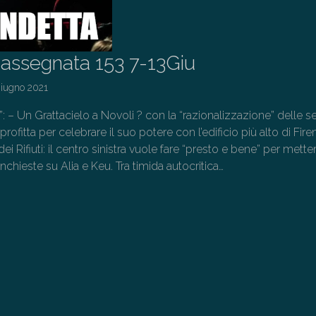
assegnata 153 7-13Giu
Giugno 2021
o”: – Un Grattacielo a Novoli ? con la “razionalizzazione” delle s
profitta per celebrare il suo potere con l’edificio più alto di Fir
i Rifiuti: il centro sinistra vuole fare “presto e bene” per mette
inchieste su Alia e Keu. Tra timida autocritica…
→