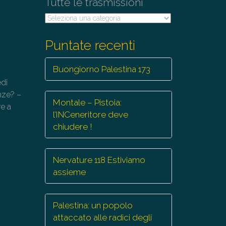
Tutte le trasmissioni
Tutte
le
trasmissioni
Puntate recenti
Buongiorno Palestina 173
edi
enze? –
Montale – Pistoia:
re a
l’INCeneritore deve
chiudere !
Nervature 118 Estiviamo
assieme
Palestina: un popolo
attaccato alle radici degli