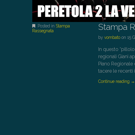
Stampa R
Posted in
Stampa
Rassegnata
by
vombato
on
15 
In questo “pillol
regionali Giani ap
Piano Regionale de
tacere le recenti 
Continue reading