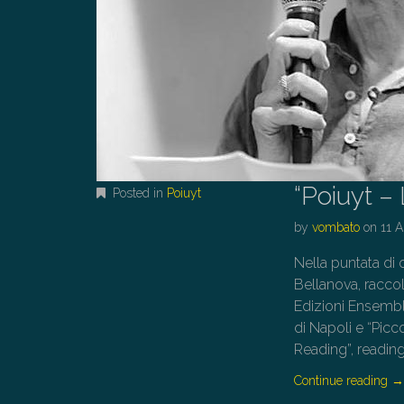
“Poiuyt – 
Posted in
Poiuyt
by
vombato
on
11 A
Nella puntata di 
Bellanova, raccol
Edizioni Ensemble
di Napoli e “Picc
Reading”, reading
Continue reading