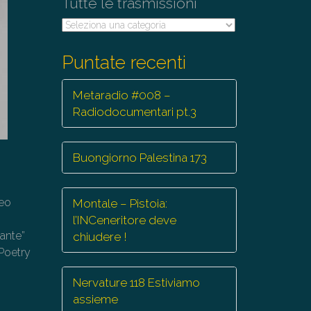
Tutte le trasmissioni
Tutte
le
trasmissioni
Puntate recenti
Metaradio #008 –
Radiodocumentari pt.3
Buongiorno Palestina 173
meo
Montale – Pistoia:
l’INCeneritore deve
dante”
chiudere !
 Poetry
Nervature 118 Estiviamo
assieme