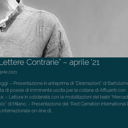
Lettere Contrarie” – aprile ’21
prile 2021
oggi: – Presentazione in anteprima di “Diramazioni” di Bartolo
ta di poesie di imminente uscita per la collana di Affluenti con
; – Letture in solidarietà con le mobilitazioni dei teatri “Merca
olo” di Milano; – Presentazione del “Red Carnation International
 internazionale on-line di…
→