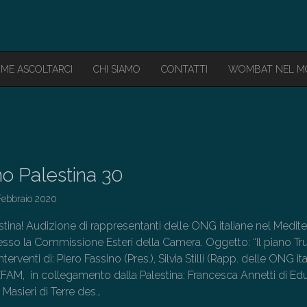
ME ASCOLTARCI
CHI SIAMO
CONTATTI
WOMBAT NEL 
o Palestina 30
Febbraio 2020
tina! Audizione di rappresentanti delle ONG italiane nel Medit
esso la Commissione Esteri della Camera. Oggetto: “Il piano T
nterventi di: Piero Fassino (Pres.), Silvia Stilli (Rapp. delle ONG ita
FAM, in collegamento dalla Palestina: Francesca Annetti di Ed
a Masieri di Terre des…