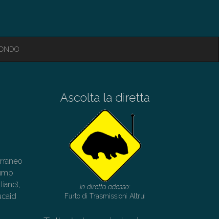
MONDO
Ascolta la diretta
erraneo
rump
liane),
In diretta adesso:
ucaid
Furto di Trasmissioni Altrui