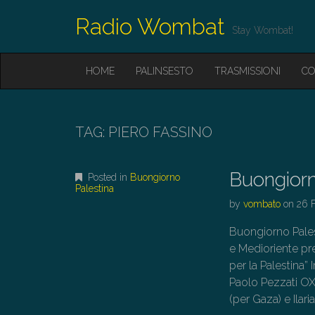
Radio Wombat
Stay Wombat!
M
S
HOME
PALINSESTO
TRASMISSIONI
CO
K
A
I
I
P
T
N
O
TAG:
PIERO FASSINO
M
C
O
E
N
Buongiorn
N
Posted in
Buongiorno
T
Palestina
E
U
by
vombato
on
26 
N
T
Buongiorno Pales
e Medioriente pr
per la Palestina” I
Paolo Pezzati OX
(per Gaza) e Ilari