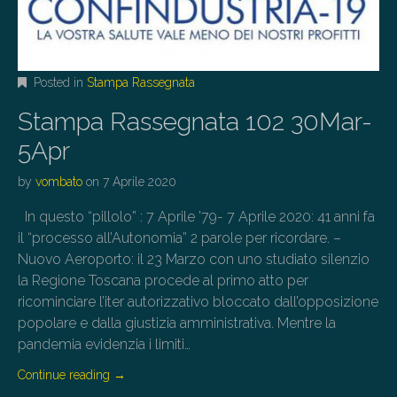
Posted in
Stampa Rassegnata
Stampa Rassegnata 102 30Mar-
5Apr
by
vombato
on
7 Aprile 2020
In questo “pillolo” : 7 Aprile ’79- 7 Aprile 2020: 41 anni fa
il “processo all’Autonomia” 2 parole per ricordare. –
Nuovo Aeroporto: il 23 Marzo con uno studiato silenzio
la Regione Toscana procede al primo atto per
ricominciare l’iter autorizzativo bloccato dall’opposizione
popolare e dalla giustizia amministrativa. Mentre la
pandemia evidenzia i limiti…
Continue reading
→