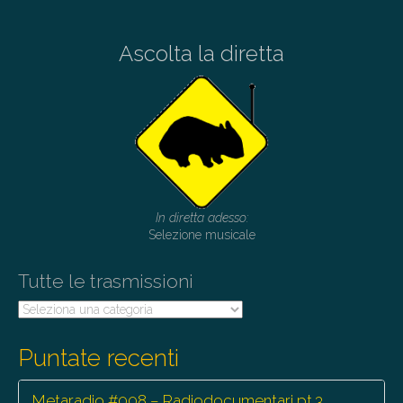
Ascolta la diretta
In diretta adesso:
Selezione musicale
Tutte le trasmissioni
Tutte
le
trasmissioni
Puntate recenti
Metaradio #008 – Radiodocumentari pt.3