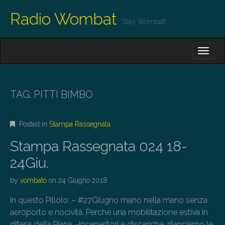
Radio Wombat
Stay Wombat!
M
S
K
A
I
I
P
T
N
O
TAG:
PITTI BIMBO
M
C
O
E
N
Posted in
Stampa Rassegnata
N
T
E
U
Stampa Rassegnata 024 18-
N
T
24Giu.
by
vombato
on
24 Giugno 2018
In questo Pillolo: – #27Giugno mano nella mano senza
aeroporto e nocività. Perchè una mobilitazione estiva in
difesa della Piana. -Inceneritori e discariche: rilanciamo le