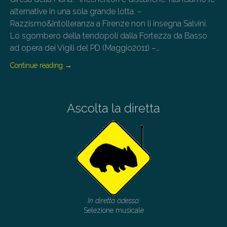
alternative in una sola grande lotta. –
Razzismo&Intolleranza a Firenze non li insegna Salvini.
Lo sgombero della tendopoli dalla Fortezza da Basso
ad opera dei Vigili del PD (Maggio2011) –…
Continue reading
→
Ascolta la diretta
In diretta adesso:
Selezione musicale