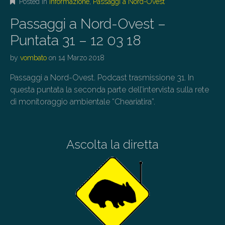
Posted in
Informazione
,
Passaggi a Nord-Ovest
Passaggi a Nord-Ovest –
Puntata 31 – 12 03 18
by
vombato
on
14 Marzo 2018
Passaggi a Nord-Ovest. Podcast trasmissione 31. In
questa puntata la seconda parte dell’intervista sulla rete
di monitoraggio ambientale “Cheariatira”.
Ascolta la diretta