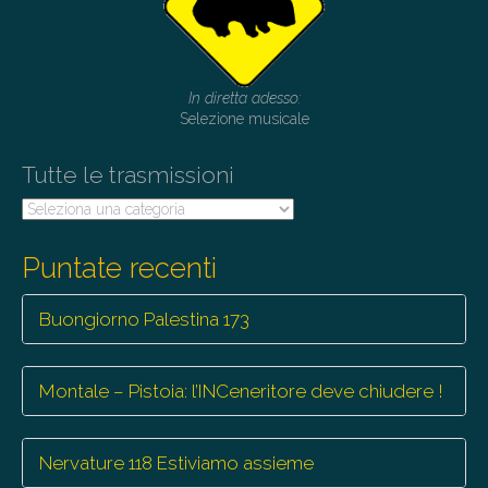
In diretta adesso:
Selezione musicale
Tutte le trasmissioni
Tutte
le
trasmissioni
Puntate recenti
Buongiorno Palestina 173
Montale – Pistoia: l’INCeneritore deve chiudere !
Nervature 118 Estiviamo assieme