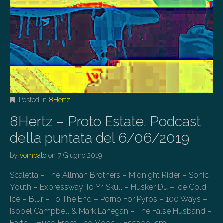
Posted in
8Hertz
8Hertz – Proto Estate. Podcast
della puntata del 6/06/2019
by
vombato
on
7 Giugno 2019
Scaletta – The Allman Brothers – Midnight Rider – Sonic
Youth – Expressway To Yr. Skull – Husker Du – Ice Cold
Ice – Blur – To The End – Porno For Pyros – 100 Ways –
Isobel Campbell & Mark Lanegan – The False Husband –
Earth – Hung From The Moon – Escape-Ism…