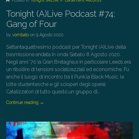
Posted in
Tonight (A)Live // Basement Records
Tonight (A)Live Podcast #74:
Gang of Four
by
vombato
on
9 Agosto 2020
Settantaquattresimo podcast per Tonight (A)Live della
trasmissione andata in onda Sabato 8 Agosto 2020.
Negli anni ’70 la Gran Bretagna,e in particolare Leeds,era
un ribollire di tensioni sociali,razziali ed economiche. Fu
anche il luogo di incontro tra il Punk,la Black Music, le
lotte studentesche e gli scioperi degli operai.
Catalizzatori di tutto questo,un gruppo di…
Continue reading
→