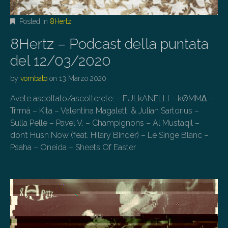
Posted in
8Hertz
8Hertz – Podcast della puntata
del 12/03/2020
by
vombato
on
13 Marzo 2020
Avete ascoltato/ascolterete: – FULkANELLI – kØMM∆ –
Trrmà – Kita – Valentina Magaletti & Julian Sartorius –
Sulla Pelle – Pavel V. – Champignons – Al Mustaqil –
don’t Hush Now (feat. Hilary Binder) – Le Singe Blanc –
Psaha – Oneida – Sheets Of Easter