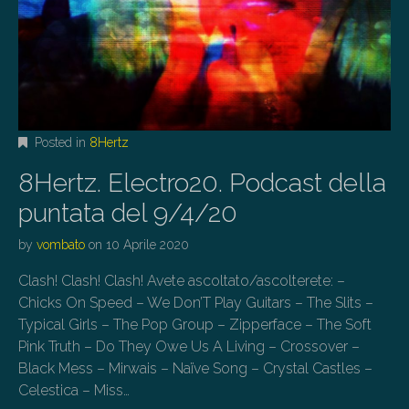
Posted in
8Hertz
8Hertz. Electro20. Podcast della
puntata del 9/4/20
by
vombato
on
10 Aprile 2020
Clash! Clash! Clash! Avete ascoltato/ascolterete: –
Chicks On Speed – We Don’T Play Guitars – The Slits –
Typical Girls – The Pop Group – Zipperface – The Soft
Pink Truth – Do They Owe Us A Living – Crossover –
Black Mess – Mirwais – Naïve Song – Crystal Castles –
Celestica – Miss…