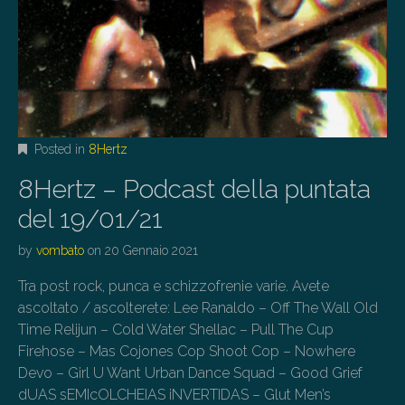
Posted in
8Hertz
8Hertz – Podcast della puntata
del 19/01/21
by
vombato
on
20 Gennaio 2021
Tra post rock, punca e schizzofrenie varie. Avete
ascoltato / ascolterete: Lee Ranaldo – Off The Wall Old
Time Relijun – Cold Water Shellac – Pull The Cup
Firehose – Mas Cojones Cop Shoot Cop – Nowhere
Devo – Girl U Want Urban Dance Squad – Good Grief
dUAS sEMIcOLCHEIAS iNVERTIDAS – Glut Men’s