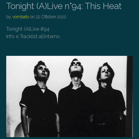
Tonight (A)Live n°94: This Heat
by
vombato
on
22 Ottobre 2022
Tonight (A)Live #94
Info e Tracklist all’interno