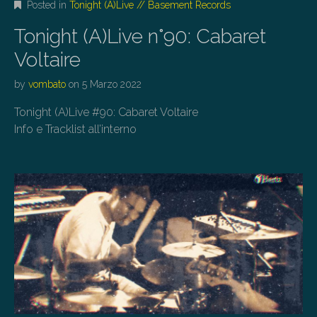
Posted in
Tonight (A)Live // Basement Records
Tonight (A)Live n°90: Cabaret
Voltaire
by
vombato
on
5 Marzo 2022
Tonight (A)Live #90: Cabaret Voltaire
Info e Tracklist all’interno