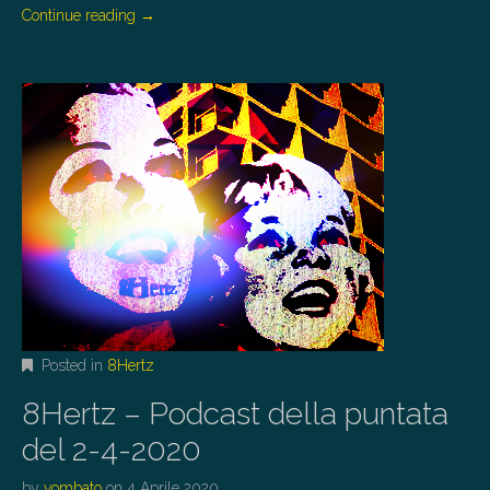
Continue reading
→
Posted in
8Hertz
8Hertz – Podcast della puntata
del 2-4-2020
by
vombato
on
4 Aprile 2020