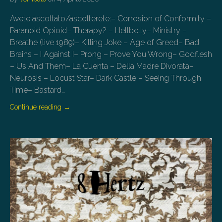
Avete ascoltato/ascolterete:– Corrosion of Conformity –
Paranoid Opioid– Therapy? – Hellbelly– Ministry –
Breathe (live 1989)– Killing Joke – Age of Greed– Bad
Brains – I Against I– Prong – Prove You Wrong– Godflesh
– Us And Them– La Cuenta – Della Madre Divorata–
Neurosis – Locust Star– Dark Castle – Seeing Through
Time– Bastard…
Continue reading
→