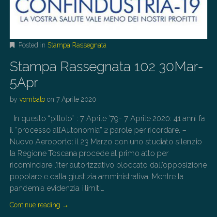
Posted in
Stampa Rassegnata
Stampa Rassegnata 102 30Mar-
5Apr
by
vombato
on
7 Aprile 2020
In questo “pillolo” : 7 Aprile ’79- 7 Aprile 2020: 41 anni fa
il “processo all’Autonomia” 2 parole per ricordare. –
Nuovo Aeroporto: il 23 Marzo con uno studiato silenzio
la Regione Toscana procede al primo atto per
ricominciare l’iter autorizzativo bloccato dall’opposizione
popolare e dalla giustizia amministrativa. Mentre la
pandemia evidenzia i limiti…
Continue reading
→