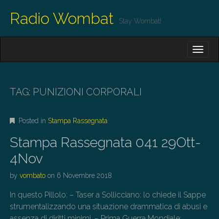
Radio Wombat
Stay Wombat!
M
S
K
A
I
I
P
T
N
O
TAG:
PUNIZIONI CORPORALI
M
C
O
E
N
Posted in
Stampa Rassegnata
N
T
E
U
Stampa Rassegnata 041 29Ott-
N
T
4Nov
by
vombato
on
6 Novembre 2018
In questo Pillolo: – Taser a Sollicciano: lo chiede il Sappe
strumentalizzando una situazione drammatica di abusi e
assenza di diritti minimi. – Prima Guerra Mondiale: