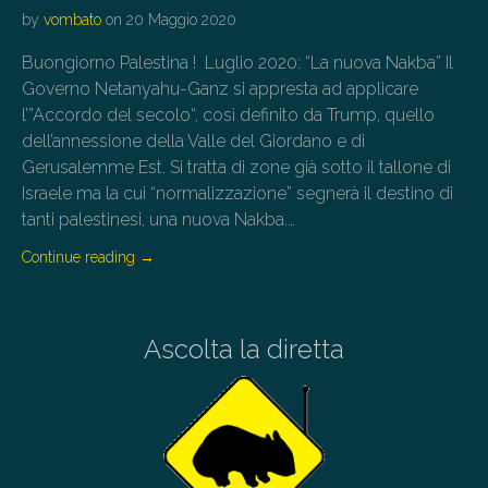
by
vombato
on
20 Maggio 2020
Buongiorno Palestina ! Luglio 2020: “La nuova Nakba” Il
Governo Netanyahu-Ganz si appresta ad applicare
l’”Accordo del secolo“, così definito da Trump, quello
dell’annessione della Valle del Giordano e di
Gerusalemme Est. Si tratta di zone già sotto il tallone di
Israele ma la cui “normalizzazione” segnerà il destino di
tanti palestinesi, una nuova Nakba.…
Continue reading
→
Ascolta la diretta