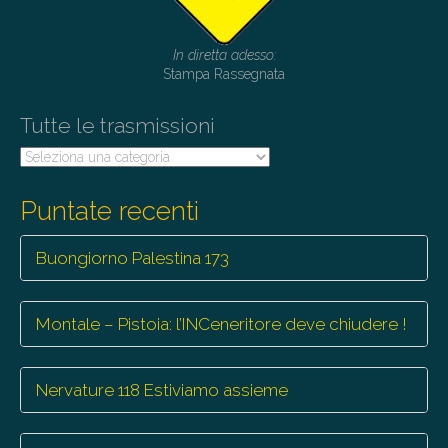
In diretta adesso:
Stampa Rassegnata
Tutte le trasmissioni
Tutte
le
trasmissioni
Puntate recenti
Buongiorno Palestina 173
Montale – Pistoia: l’INCeneritore deve chiudere !
Nervature 118 Estiviamo assieme