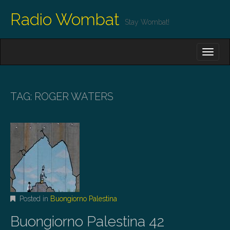
Radio Wombat
Stay Wombat!
M
S
K
A
I
I
P
T
N
O
TAG:
ROGER WATERS
M
C
O
E
N
N
T
E
U
N
T
Posted in
Buongiorno Palestina
Buongiorno Palestina 42