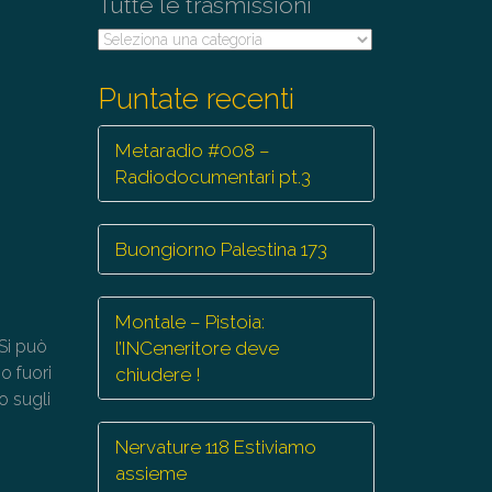
Tutte le trasmissioni
Tutte
le
trasmissioni
Puntate recenti
Metaradio #008 –
Radiodocumentari pt.3
Buongiorno Palestina 173
Montale – Pistoia:
 Si può
l’INCeneritore deve
o fuori
chiudere !
o sugli
Nervature 118 Estiviamo
assieme