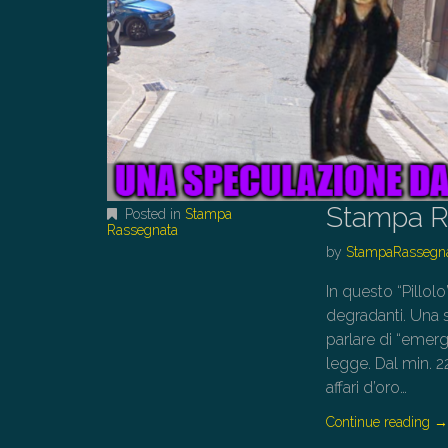
Stampa Ra
Posted in
Stampa
Rassegnata
by
StampaRassegn
In questo “Pillol
degradanti. Una s
parlare di “emerg
legge. Dal min. 
affari d’oro…
Continue reading