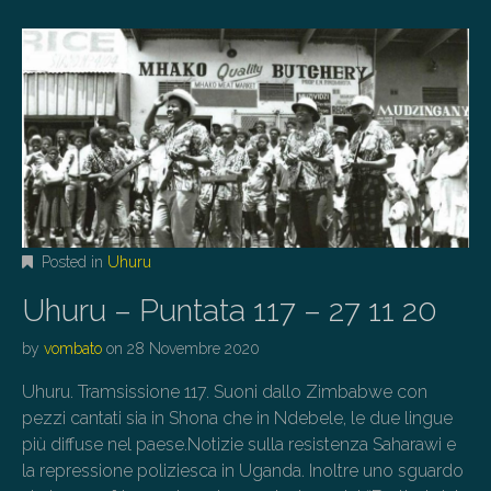
Posted in
Uhuru
Uhuru – Puntata 117 – 27 11 20
by
vombato
on
28 Novembre 2020
Uhuru. Tramsissione 117. Suoni dallo Zimbabwe con
pezzi cantati sia in Shona che in Ndebele, le due lingue
più diffuse nel paese.Notizie sulla resistenza Saharawi e
la repressione poliziesca in Uganda. Inoltre uno sguardo