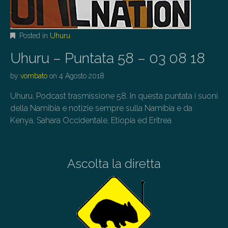
Posted in
Uhuru
Uhuru – Puntata 58 – 03 08 18
by
vombato
on
4 Agosto 2018
Uhuru. Podcast trasmissione 58. In questa puntata i suoni
della Namibia e notizie sempre sulla Namibia e da
Kenya, Sahara Occidentale, Etiopia ed Eritrea
Ascolta la diretta