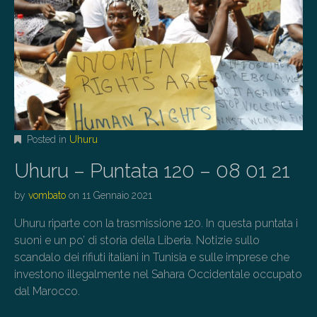
Posted in
Uhuru
Uhuru – Puntata 120 – 08 01 21
by
vombato
on
11 Gennaio 2021
Uhuru riparte con la trasmissione 120. In questa puntata i
suoni e un po’ di storia della Liberia. Notizie sullo
scandalo dei rifiuti italiani in Tunisia e sulle imprese che
investono illegalmente nel Sahara Occidentale occupato
dal Marocco.