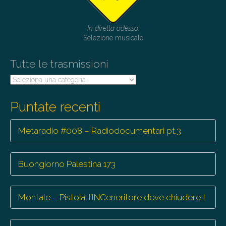
In diretta adesso:
Selezione musicale
Tutte le trasmissioni
Tutte
le
trasmissioni
Puntate recenti
Metaradio #008 – Radiodocumentari pt.3
Buongiorno Palestina 173
Montale – Pistoia: l’INCeneritore deve chiudere !