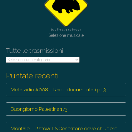
In diretta adesso:
Selezione musicale
Tutte le trasmissioni
Tutte
le
trasmissioni
Puntate recenti
Metaradio #008 – Radiodocumentari pt.3
Buongiorno Palestina 173
Montale – Pistoia: l’INCeneritore deve chiudere !