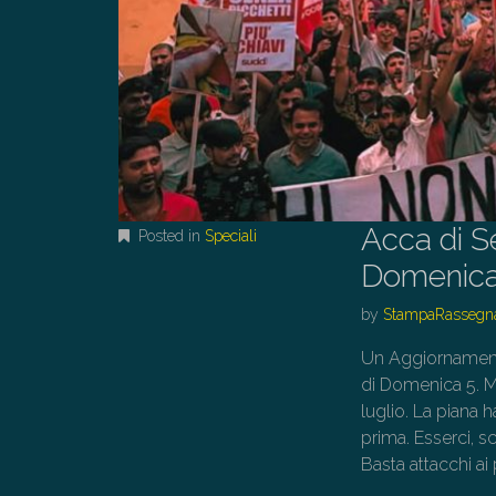
Acca di S
Posted in
Speciali
Domenica 5
by
StampaRassegn
Un Aggiornament
di Domenica 5. M
luglio. La piana h
prima. Esserci, sc
Basta attacchi ai 