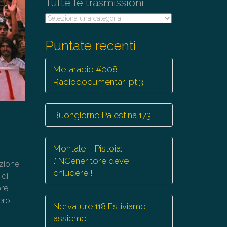
Tutte le trasmissioni
Tutte
le
trasmissioni
Puntate recenti
Metaradio #008 –
Radiodocumentari pt.3
Buongiorno Palestina 173
Montale – Pistoia:
l’INCeneritore deve
zione
chiudere !
 di
ore
ero.
Nervature 118 Estiviamo
assieme