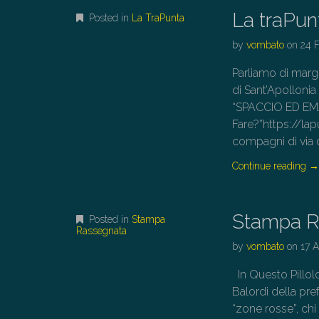
La traPun
Posted in
La TraPunta
by
vombato
on
24 
Parliamo di margi
di Sant’Apollonia
“SPACCIO ED E
Fare?”https://lap
compagni di via 
Continue reading
Stampa R
Posted in
Stampa
Rassegnata
by
vombato
on
17 A
In Questo Pill
Balordi della pre
“zone rosse”, chi 