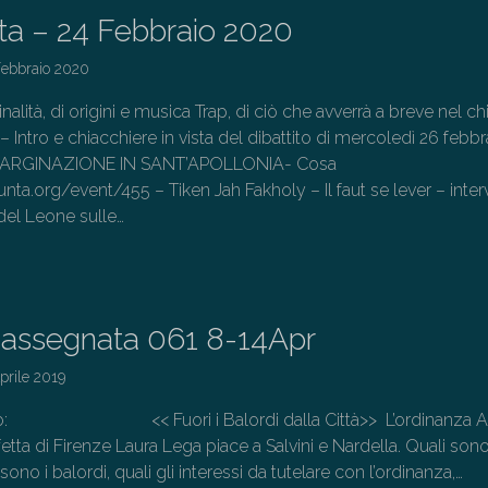
ta – 24 Febbraio 2020
Febbraio 2020
nalità, di origini e musica Trap, di ciò che avverrà a breve nel ch
 – Intro e chiacchiere in vista del dibattito di mercoledì 26 febbr
MARGINAZIONE IN SANT’APOLLONIA- Cosa
unta.org/event/455 – Tiken Jah Fakholy – Il faut se lever – interv
del Leone sulle…
→
assegnata 061 8-14Apr
prile 2019
olo: << Fuori i Balordi dalla Città>> L’ordinanza An
fetta di Firenze Laura Lega piace a Salvini e Nardella. Quali sono
sono i balordi, quali gli interessi da tutelare con l’ordinanza,…