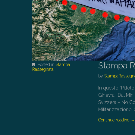
Stampa R
Posted in
Stampa
Rassegnata
by
StampaRassegn
In questo “Pillolo
Ginevra ! Dal Min
Svizzera – No Co
Militarizzazione.
Continue reading