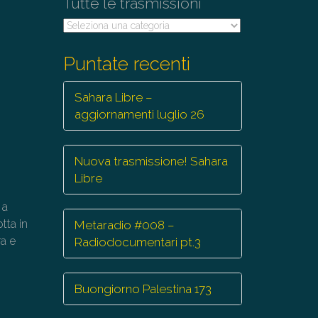
Tutte le trasmissioni
Tutte
le
trasmissioni
Puntate recenti
Sahara Libre –
aggiornamenti luglio 26
Nuova trasmissione! Sahara
Libre
 a
tta in
Metaradio #008 –
a e
Radiodocumentari pt.3
Buongiorno Palestina 173