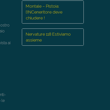
Montale – Pistoia:
l’INCeneritore deve
chiudere !
iostro
aio
Nervature 118 Estiviamo
assieme
ista ai
ti-
 le