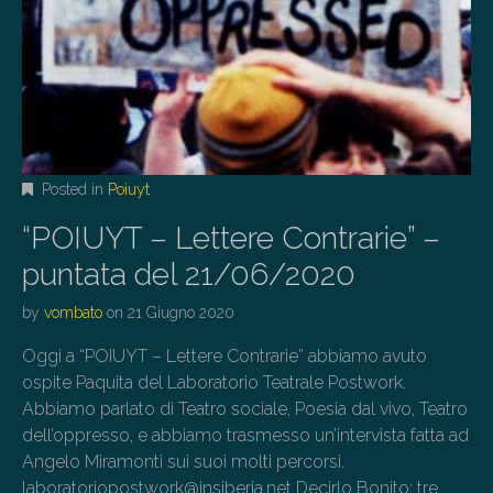
Posted in
Poiuyt
“POIUYT – Lettere Contrarie” –
puntata del 21/06/2020
by
vombato
on
21 Giugno 2020
Oggi a “POIUYT – Lettere Contrarie” abbiamo avuto
ospite Paquita del Laboratorio Teatrale Postwork.
Abbiamo parlato di Teatro sociale, Poesia dal vivo, Teatro
dell’oppresso, e abbiamo trasmesso un’intervista fatta ad
Angelo Miramonti sui suoi molti percorsi.
laboratoriopostwork@insiberia.net Decirlo Bonito: tre