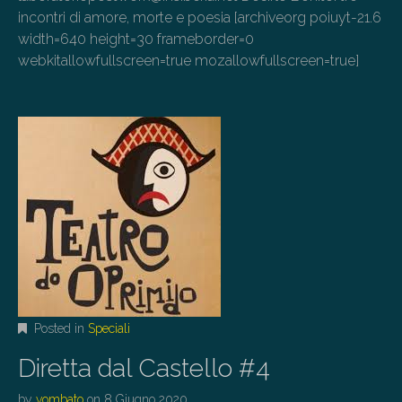
incontri di amore, morte e poesia [archiveorg poiuyt-21.6
width=640 height=30 frameborder=0
webkitallowfullscreen=true mozallowfullscreen=true]
Posted in
Speciali
Diretta dal Castello #4
by
vombato
on
8 Giugno 2020