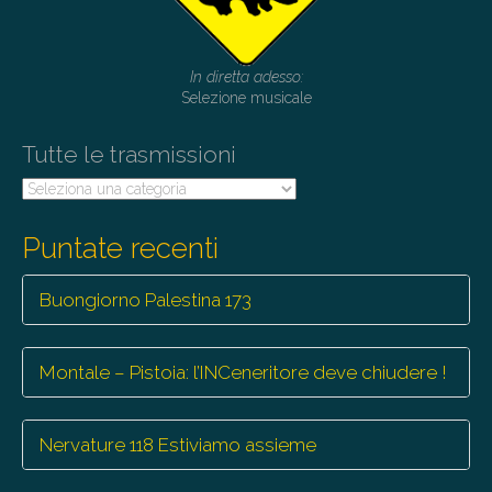
In diretta adesso:
Selezione musicale
Tutte le trasmissioni
Tutte
le
trasmissioni
Puntate recenti
Buongiorno Palestina 173
Montale – Pistoia: l’INCeneritore deve chiudere !
Nervature 118 Estiviamo assieme