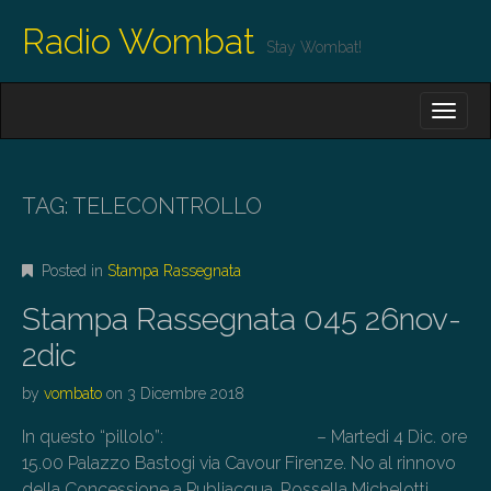
Radio Wombat
Stay Wombat!
M
S
K
A
I
I
P
T
N
O
TAG:
TELECONTROLLO
M
C
O
E
N
Posted in
Stampa Rassegnata
N
T
E
U
Stampa Rassegnata 045 26nov-
N
T
2dic
by
vombato
on
3 Dicembre 2018
In questo “pillolo”: – Martedi 4 Dic. ore
15.00 Palazzo Bastogi via Cavour Firenze. No al rinnovo
della Concessione a Publiacqua. Rossella Michelotti