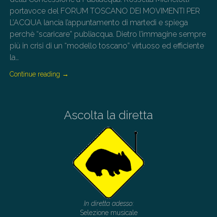
portavoce del FORUM TOSCANO DEI MOVIMENTI PER
L’ACQUA lancia l’appuntamento di martedi e spiega
perchè “scaricare” publiacqua. Dietro l’immagine sempre
più in crisi di un “modello toscano” virtuoso ed efficiente
la…
Continue reading
→
Ascolta la diretta
In diretta adesso:
Selezione musicale