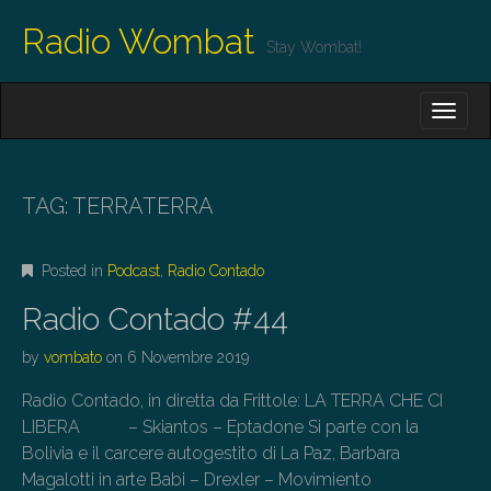
Radio Wombat
Stay Wombat!
M
S
K
A
I
I
P
T
N
O
TAG:
TERRATERRA
M
C
O
E
N
Posted in
Podcast
,
Radio Contado
N
T
E
U
Radio Contado #44
N
T
by
vombato
on
6 Novembre 2019
Radio Contado, in diretta da Frittole: LA TERRA CHE CI
LIBERA – Skiantos – Eptadone Si parte con la
Bolivia e il carcere autogestito di La Paz, Barbara
Magalotti in arte Babi – Drexler – Movimiento