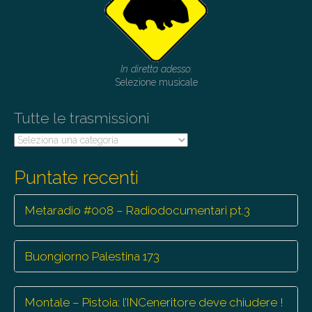
In diretta adesso:
Selezione musicale
Tutte le trasmissioni
Tutte
le
trasmissioni
Puntate recenti
Metaradio #008 – Radiodocumentari pt.3
Buongiorno Palestina 173
Montale – Pistoia: l’INCeneritore deve chiudere !