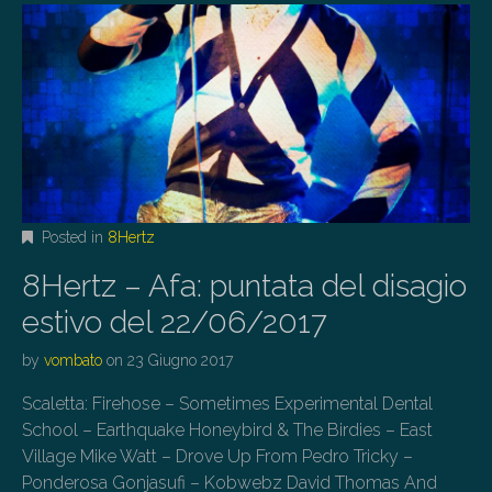
Posted in
8Hertz
8Hertz – Afa: puntata del disagio
estivo del 22/06/2017
by
vombato
on
23 Giugno 2017
Scaletta: Firehose – Sometimes Experimental Dental
School – Earthquake Honeybird & The Birdies – East
Village Mike Watt – Drove Up From Pedro Tricky –
Ponderosa Gonjasufi – Kobwebz David Thomas And