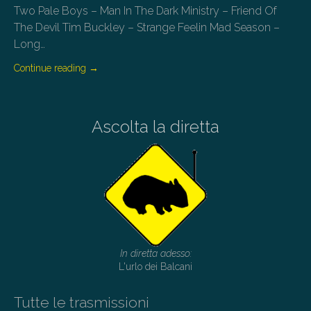
Two Pale Boys – Man In The Dark Ministry – Friend Of
The Devil Tim Buckley – Strange Feelin Mad Season –
Long…
Continue reading
→
Ascolta la diretta
In diretta adesso:
L'urlo dei Balcani
Tutte le trasmissioni