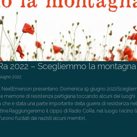
Ra 2022 – Scegliemmo la montagna
Giugno 2022
 NextEmerson presentano: Domenica 19 giugno 2022Sceglie
e memorie di resistenza partigiana toccando alcuni dei luoghi
 che è stata una parte importante della guerra di resistenza nel
ine.Raggiungeremo il cippo di Radio CoRa, nel luogo (vicino l’
furono fucilati dai nazisti alcuni membri…
→