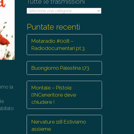
Tutte le trasmissioni
Tutte
le
trasmissioni
Puntate recenti
Metaradio #008 –
Radiodocumentari pt.3
Buongiorno Palestina 173
mmo la
Montale – Pistoia:
l’INCeneritore deve
le
chiudere !
abitato
Nervature 118 Estiviamo
assieme