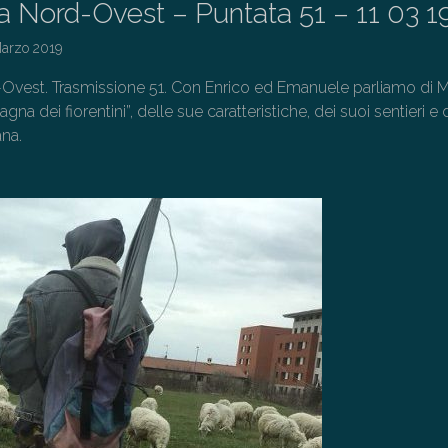
a Nord-Ovest – Puntata 51 – 11 03 1
Marzo 2019
Ovest. Trasmissione 51. Con Enrico ed Emanuele parliamo di 
gna dei fiorentini”, delle sue caratteristiche, dei suoi sentieri e 
ana.