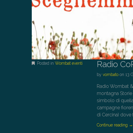
Radio Co
Posted in
Wombat eventi
by
vombato
on
13 
Radio Wombat &
montagna Storie 
simbolo di quella
campagne fiorent
di Cercina) dove 
Continue reading