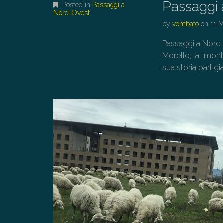
Passaggi 
Posted in
Passaggi a
Nord-Ovest
by
vombato
on
11 
Passaggi a Nord-
Morello, la “monta
sua storia partigi