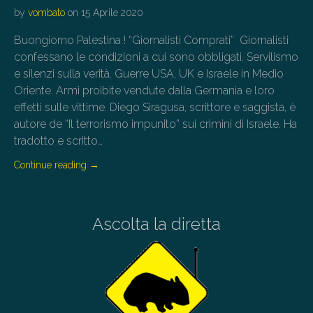
by
vombato
on
15 Aprile 2020
Buongiorno Palestina ! “Giornalisti Comprati” Giornalisti
confessano le condizioni a cui sono obbligati. Servilismo
e silenzi sulla verità. Guerre USA, UK e Israele in Medio
Oriente. Armi proibite vendute dalla Germania e loro
effetti sulle vittime. Diego Siragusa, scrittore e saggista, è
autore de “Il terrorismo impunito” sui crimini di Israele. Ha
tradotto e scritto…
Continue reading
→
Ascolta la diretta