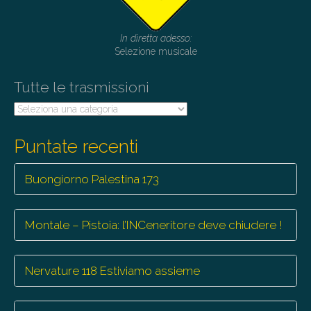
In diretta adesso:
Selezione musicale
Tutte le trasmissioni
Tutte
le
trasmissioni
Puntate recenti
Buongiorno Palestina 173
Montale – Pistoia: l’INCeneritore deve chiudere !
Nervature 118 Estiviamo assieme