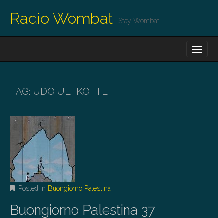
Radio Wombat
Stay Wombat!
M
S
K
A
I
I
P
T
N
O
TAG:
UDO ULFKOTTE
M
C
O
E
N
N
T
E
U
N
T
Posted in
Buongiorno Palestina
Buongiorno Palestina 37