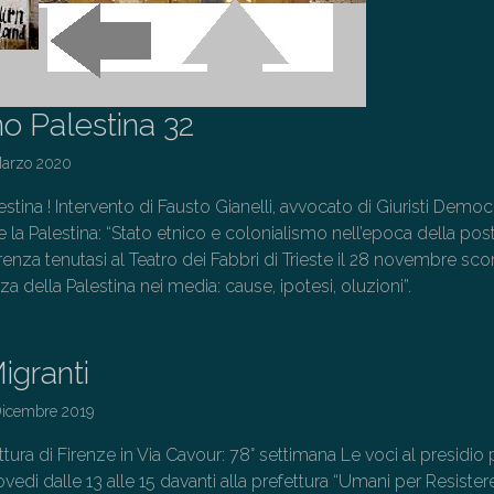
o Palestina 32
Marzo 2020
ina ! Intervento di Fausto Gianelli, avvocato di Giuristi Democr
 e la Palestina: “Stato etnico e colonialismo nell’epoca della pos
ferenza tenutasi al Teatro dei Fabbri di Trieste il 28 novembre sc
enza della Palestina nei media: cause, ipotesi, oluzioni”.
igranti
Dicembre 2019
ttura di Firenze in Via Cavour: 78° settimana Le voci al presidio p
ovedi dalle 13 alle 15 davanti alla prefettura “Umani per Resister