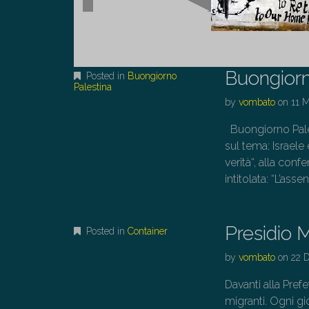
Buongiorn
Posted in
Buongiorno
Palestina
by
vombato
on
11 
Buongiorno Palest
sul tema: Israele
verità“, alla con
intitolata: “L’ass
Presidio M
Posted in
Container
by
vombato
on
22 
Davanti alla Prefe
migranti. Ogni gi