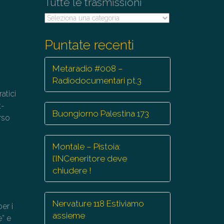
Tutte le trasmissioni
Tutte
le
trasmissioni
Puntate recenti
Metaradio #008 –
Radiodocumentari pt.3
atici
t-
Buongiorno Palestina 173
orso
Montale – Pistoia:
l’INCeneritore deve
chiudere !
Nervature 118 Estiviamo
er i
assieme
e” e