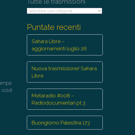
Tutte le trasmissioni
Tutte
le
trasmissioni
Puntate recenti
Sahara Libre –
aggiornamenti luglio 26
Nuova trasmissione! Sahara
Libre
stampa
 soldi
Metaradio #008 –
i
Radiodocumentari pt.3
Buongiorno Palestina 173