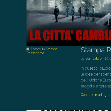
Stampa R
Posted in
Stampa
Rassegnata
by
vombato
on
20 
In questo “pillolo
le idee per spend
dell’ Unione Euro
erogate e carenza
Continue reading